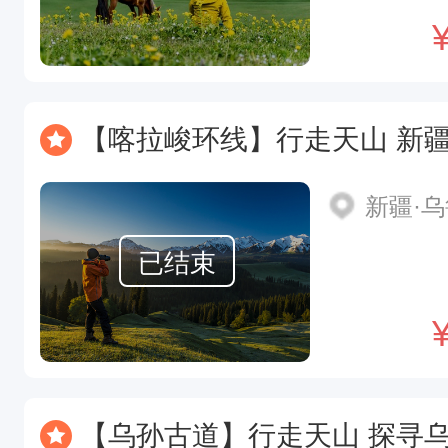
【喀拉峻环线】行走天山 新疆喀拉峻小/
新疆·
已结束
【乌孙古道】行走天山 探寻乌孙部落西迁